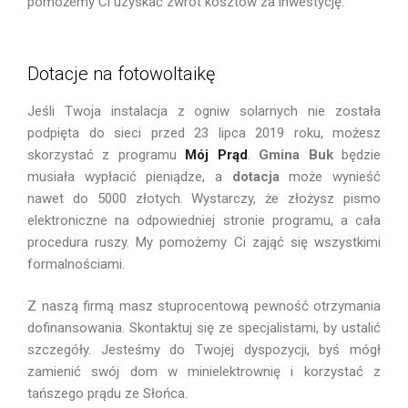
pomożemy Ci uzyskać zwrot kosztów za inwestycję.
Dotacje na fotowoltaikę
Jeśli Twoja instalacja z ogniw solarnych nie została
podpięta do sieci przed 23 lipca 2019 roku, możesz
skorzystać z programu
Mój Prąd
.
Gmina Buk
będzie
musiała wypłacić pieniądze, a
dotacja
może wynieść
nawet do 5000 złotych. Wystarczy, że złożysz pismo
elektroniczne na odpowiedniej stronie programu, a cała
procedura ruszy. My pomożemy Ci zająć się wszystkimi
formalnościami.
Z naszą firmą masz stuprocentową pewność otrzymania
dofinansowania. Skontaktuj się ze specjalistami, by ustalić
szczegóły. Jesteśmy do Twojej dyspozycji, byś mógł
zamienić swój dom w minielektrownię i korzystać z
tańszego prądu ze Słońca.