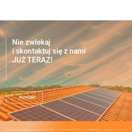
Nie zwlekaj
i skontaktuj się z nami
JUŻ TERAZ!
Kontakt
© COPYRIGHT 2026 SUNLIGHTPRO |
POLITYKA PRYWATNOŚCI
| STWORZONE W RAMACH
ATWI.PL