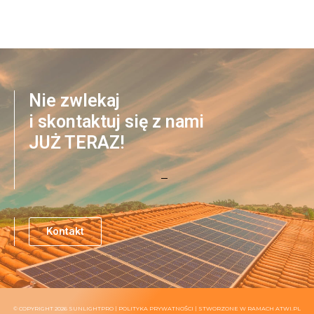
Nie zwlekaj
i skontaktuj się z nami
JUŻ TERAZ!
Kontakt
© COPYRIGHT 2026 SUNLIGHTPRO |
POLITYKA PRYWATNOŚCI
| STWORZONE W RAMACH
ATWI.PL