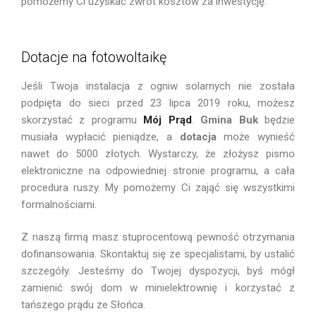
pomożemy Ci uzyskać zwrot kosztów za inwestycję.
Dotacje na fotowoltaikę
Jeśli Twoja instalacja z ogniw solarnych nie została
podpięta do sieci przed 23 lipca 2019 roku, możesz
skorzystać z programu
Mój Prąd
.
Gmina Buk
będzie
musiała wypłacić pieniądze, a
dotacja
może wynieść
nawet do 5000 złotych. Wystarczy, że złożysz pismo
elektroniczne na odpowiedniej stronie programu, a cała
procedura ruszy. My pomożemy Ci zająć się wszystkimi
formalnościami.
Z naszą firmą masz stuprocentową pewność otrzymania
dofinansowania. Skontaktuj się ze specjalistami, by ustalić
szczegóły. Jesteśmy do Twojej dyspozycji, byś mógł
zamienić swój dom w minielektrownię i korzystać z
tańszego prądu ze Słońca.