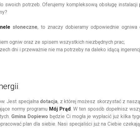
 swoich potrzeb. Oferujemy kompleksową obsługę instalacji
amy?
nele
słoneczne
, to znaczy dobieramy odpowiednie ogniwa 
iem ogniw oraz ze spisem wszystkich niezbędnych prac;
rzech dni i przeważnie nie ma potrzeby na daleko idącą ingerenc
nergii
ów. Jest specjalna
dotacja
, z której możesz skorzystać z na
iające normy programu
Mój Prąd
. W ten sposób dopełnisz wszy
tych.
Gmina Dopiewo
będzie Ci mogła je wypłacić już kilka ty
opracować plan dla siebie. Nasi specjaliści już na Ciebie czekaj