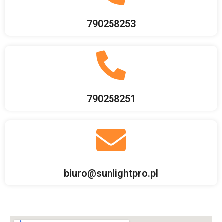
790258253
790258251
biuro@sunlightpro.pl