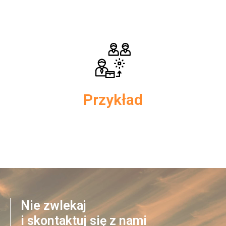
Jest to zależne od dochodu i wartości instalacji, zatem jeśli
koszy zakupu instalacji mieści się w kwocie równej lub niższej
53 000zł to będzie to od 18% do 32%.
Przykład
Osoby o przeciętnych dochodach (mieszczących się w
pierwszym progu podatkowym ze stawką 18%) zyskają 53
000zł*18% =9540 zł.
Nie zwlekaj
i skontaktuj się z nami