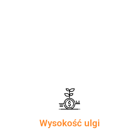
podatnicy podatku PIT opłacający podatek według skali
podatkowej (zarówno według stawki 18, jak i 32%), 19% stawki
podatku liniowego oraz opłacający ryczałt od przychodów
ewidencjonowanych, „będący właścicielami lub
współwłaścicielami jednorodzinnych budynków mieszkalnych,
ponoszący wydatki na realizację przedsięwzięć
termomodernizacyjnych” W ramach ulgi
termomodernizacyjnej można odliczyć 100% wydatków
poniesionych w okresie realizacji przedsięwzięcia. Jednak
kwota nie może być wyższa niż 53.000 zł.
Wysokość ulgi