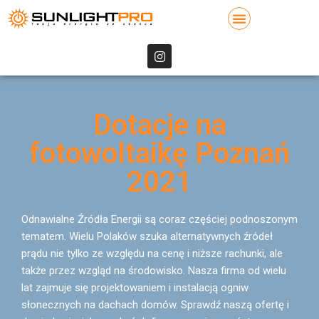
Dotacje na
fotowoltaikę Poznań
2021
Odnawialne Źródła Energii są coraz częściej podnoszonym
tematem. Wielu Polaków szuka alternatywnych źródeł
prądu nie tylko ze względu na cenę i niższe rachunki, ale
także przez wzgląd na środowisko. Nasza firma od wielu
lat zajmuje się projektowaniem i instalacją ogniw
słonecznych na dachach domów. Sprawdź naszą ofertę i