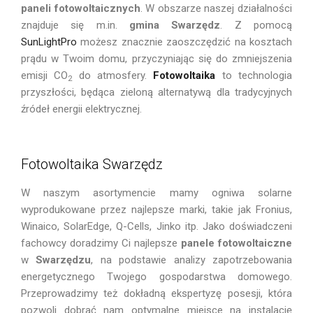
paneli fotowoltaicznych
. W obszarze naszej działalności
znajduje się m.in.
gmina Swarzędz
. Z pomocą
SunLightPro
możesz znacznie zaoszczędzić na kosztach
prądu w Twoim domu, przyczyniając się do zmniejszenia
emisji CO
do atmosfery.
Fotowoltaika
to technologia
2
przyszłości, będąca zieloną alternatywą dla tradycyjnych
źródeł energii elektrycznej.
Fotowoltaika Swarzędz
W naszym asortymencie mamy ogniwa solarne
wyprodukowane przez najlepsze marki, takie jak Fronius,
Winaico, SolarEdge, Q-Cells, Jinko itp. Jako doświadczeni
fachowcy doradzimy Ci najlepsze
panele fotowoltaiczne
w
Swarzędzu
, na podstawie analizy zapotrzebowania
energetycznego Twojego gospodarstwa domowego.
Przeprowadzimy też dokładną ekspertyzę posesji, która
pozwoli dobrać nam optymalne miejsce na instalację