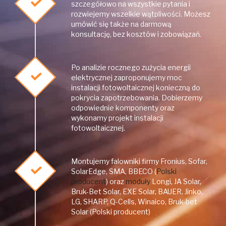
szczegółowo na wszystkie pytania i
rozwiejemy wszelkie wątpliwości. Możesz
umówić się także na darmową
konsultację, bez kosztów i zobowiązań.
Po analizie rocznego zużycia energii
elektrycznej zaproponujemy moc
instalacji fotowoltaicznej konieczną do
pokrycia zapotrzebowania. Dobierzemy
odpowiednie komponenty oraz
wykonamy projekt instalacji
fotowoltaicznej.
Montujemy falowniki firmy Fronius, Sofar,
SolarEdge, SMA, BBECO (
Polski
producent
) oraz
moduły
Longi, JA Solar,
Bruk-Bet Solar, EXE Solar, BAUER, Jinko,
LG, SHARP, Q-Cells, Winaico, Bruk-bet
Solar (Polski producent)