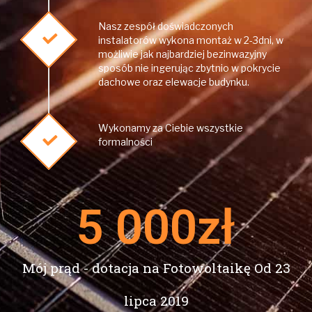
Nasz zespół doświadczonych
instalatorów wykona montaż w 2-3dni, w
możliwie jak najbardziej bezinwazyjny
sposób nie ingerując zbytnio w pokrycie
dachowe oraz elewacje budynku.
Wykonamy za Ciebie wszystkie
formalności
5 000
zł
Mój prąd - dotacja na Fotowoltaikę Od 23
lipca 2019