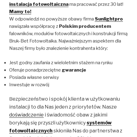
instalacja fotowoltaiczna
ma pracować przez 30 lat!
Mamy to!
W odpowiedzi no powyższe obawy firma
Sunlightpro
nawiązała współpracę z
Polskim producentem
falowników, modułów fotowoltaicznych i konstrukcji firmą
Bruk-Bet Fotowoltaika. Najważniejszym aspektem dla
Naszej firmy było znalezienie kontrahenta który:
Jest godny zaufania z wieloletnim stażem na rynku
Oferuje ponadprzeciętne
gwarancje
Posiada własne serwisy
Inwestuje w rozwój
ezpieczeństw
o i spokój klienta w użytkowaniu
B
instalacji to dla Nas jeden z priorytetów. Nasze
doświadczenie
i świadomość obaw z jakimi
borykają się przyszli użytkownicy
systemów
fotowoltaicznych
skłoniła Nas do partnerstwa z