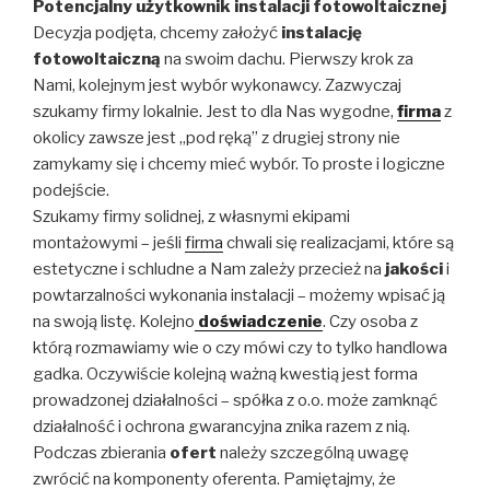
Potencjalny użytkownik instalacji fotowoltaicznej
Decyzja podjęta, chcemy założyć
instalację
fotowoltaiczną
na swoim dachu. Pierwszy krok za
Nami, kolejnym jest wybór wykonawcy. Zazwyczaj
szukamy firmy lokalnie. Jest to dla Nas wygodne,
firma
z
okolicy zawsze jest „pod ręką” z drugiej strony nie
zamykamy się i chcemy mieć wybór. To proste i logiczne
podejście.
Szukamy firmy solidnej, z własnymi ekipami
montażowymi – jeśli
firma
chwali się realizacjami, które są
estetyczne i schludne a Nam zależy przecież na
jakości
i
powtarzalności wykonania instalacji – możemy wpisać ją
na swoją listę. Kolejno
doświadczenie
. Czy osoba z
którą rozmawiamy wie o czy mówi czy to tylko handlowa
gadka. Oczywiście kolejną ważną kwestią jest forma
prowadzonej działalności – spółka z o.o. może zamknąć
działalność i ochrona gwarancyjna znika razem z nią.
Podczas zbierania
ofert
należy szczególną uwagę
zwrócić na komponenty oferenta. Pamiętajmy, że