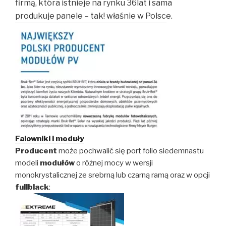
firmą, która istnieje na rynku 36lat i sama
produkuje panele – tak! właśnie w Polsce.
Falowniki i moduły
Producent
może pochwalić się port folio siedemnastu
modeli
modułów
o różnej mocy w wersji
monokrystalicznej ze srebrną lub czarną ramą oraz w opcji
fullblack
: