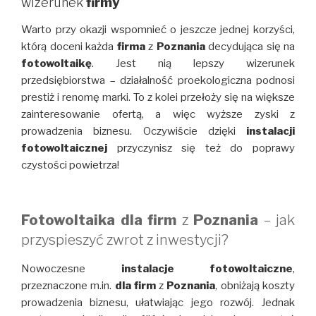
wizerunek
firmy
Warto przy okazji wspomnieć o jeszcze jednej korzyści,
którą doceni każda
firma
z
Poznania
decydująca się na
fotowoltaikę
. Jest nią lepszy wizerunek
przedsiębiorstwa – działalność proekologiczna podnosi
prestiż i renomę marki. To z kolei przełoży się na większe
zainteresowanie ofertą, a więc wyższe zyski z
prowadzenia biznesu. Oczywiście dzięki
instalacji
fotowoltaicznej
przyczynisz się też do poprawy
czystości powietrza!
Fotowoltaika dla firm
z
Poznania
– jak
przyspieszyć zwrot z inwestycji?
Nowoczesne
instalacje fotowoltaiczne
,
przeznaczone m.in.
dla firm
z
Poznania
, obniżają koszty
prowadzenia biznesu, ułatwiając jego rozwój. Jednak