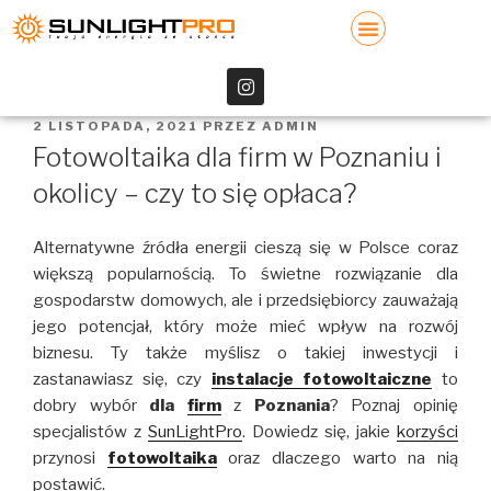
2 LISTOPADA, 2021
PRZEZ
ADMIN
Fotowoltaika dla firm w Poznaniu i
okolicy – czy to się opłaca?
Alternatywne źródła energii cieszą się w Polsce coraz
większą popularnością. To świetne rozwiązanie dla
gospodarstw domowych, ale i przedsiębiorcy zauważają
jego potencjał, który może mieć wpływ na rozwój
biznesu. Ty także myślisz o takiej inwestycji i
zastanawiasz się, czy
instalacje fotowoltaiczne
to
dobry wybór
dla
firm
z
Poznania
? Poznaj opinię
specjalistów z
SunLightPro
. Dowiedz się, jakie
korzyści
przynosi
fotowoltaika
oraz dlaczego warto na nią
postawić.