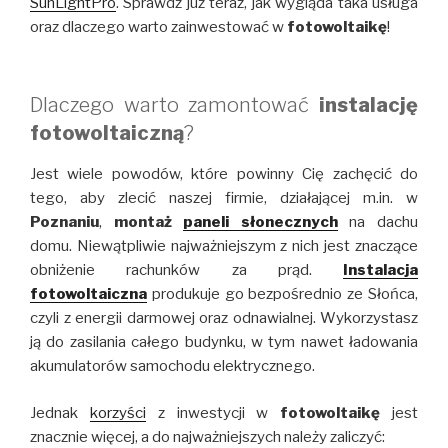
SunLightPro
. Sprawdź już teraz, jak wygląda taka usługa
oraz dlaczego warto zainwestować w
fotowoltaikę
!
Dlaczego warto zamontować
instalację
fotowoltaiczną
?
Jest wiele powodów, które powinny Cię zachęcić do
tego, aby zlecić naszej firmie, działającej m.in. w
Poznaniu
,
montaż
paneli słonecznych
na dachu
domu. Niewątpliwie najważniejszym z nich jest znaczące
obniżenie rachunków za prąd.
Instalacja
fotowoltaiczna
produkuje go bezpośrednio ze Słońca,
czyli z energii darmowej oraz odnawialnej. Wykorzystasz
ją do zasilania całego budynku, w tym nawet ładowania
akumulatorów samochodu elektrycznego.
Jednak
korzyści
z inwestycji w
fotowoltaikę
jest
znacznie więcej, a do najważniejszych należy zaliczyć: